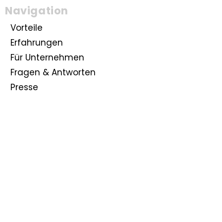
Navigation
Vorteile
Erfahrungen
Für Unternehmen
Fragen & Antworten
Presse
Closer Magazin
Podcast
TÜV Rheinland geprüfte Qualifikation
Rechtliches
Impressum
Datenschutz
AGB