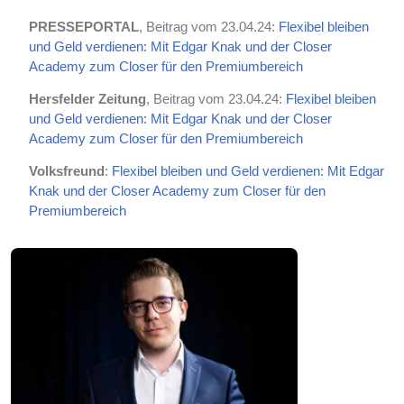
PRESSEPORTAL
, Beitrag vom 23.04.24:
Flexibel bleiben
und Geld verdienen: Mit Edgar Knak und der Closer
Academy zum Closer für den Premiumbereich
Hersfelder Zeitung
, Beitrag vom 23.04.24:
Flexibel bleiben
und Geld verdienen: Mit Edgar Knak und der Closer
Academy zum Closer für den Premiumbereich
Volksfreund
:
Flexibel bleiben und Geld verdienen: Mit Edgar
Knak und der Closer Academy zum Closer für den
Premiumbereich