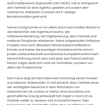
Automobilbereich (bekannter DAX OEMs), hat er erfolgreich
den Vertrieb für eine Agentur geleitet und zudem den
Vertrieb für etablierte Coaches auf 6-stellige
Monatsumsätze gebracht.
Seinen Erfolg konnte er vor allem durch sein breites Wissen in
den Bereichen des Ingenieurwesens, der
Softwareentwicklung, der Digitalisierung, dem Vertrieb und
weiteren Disziplinen etablieren. Seine aufgebauten Software
Projekte sind nach aktuellem Wissensstand weltweit im
Einsatz und haben die jeweiligen Einsatzbereiche enorm
positiv weiterentwickelt und teilweise komplett transformiert.
Seine Erfahrung reicht also weit über das Thema Vertrieb
hinaus. Edgar sieht sich nicht als Vertriebler, sondern vor
allem als Problemlöser.
Sein Fokus liegt auf dem Mehrwert und Erfolg seiner Kunden
und externer Stakeholder. Er hat erkannt, dass Vertrieb einer
der wichtigsten Bereiche in dem Wachstum von
Unternehmen ist, sodass er hierfür eine innovative und
ganzheitliche Lösung entwickelt hat. Edgar’s Vision ist es,
Vertrieb weiter zu denken und zu transformieren. Dies
bedeutet für ihn, Fachkräfte adäquat zu qualifizieren und